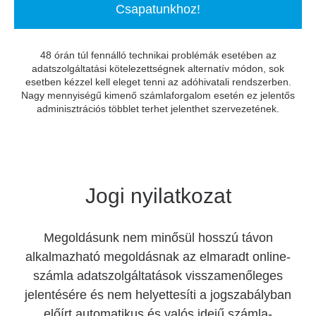
Csapatunkhoz!
48 órán túl fennálló technikai problémák esetében az
adatszolgáltatási kötelezettségnek alternatív módon, sok
esetben kézzel kell eleget tenni az adóhivatali rendszerben.
Nagy mennyiségű kimenő számlaforgalom esetén ez jelentős
adminisztrációs többlet terhet jelenthet szervezetének.
Jogi nyilatkozat
Megoldásunk nem minősül hosszú távon
alkalmazható megoldásnak az elmaradt online-
számla adatszolgáltatások visszamenőleges
jelentésére és nem helyettesíti a jogszabályban
előírt automatikus és valós idejű számla-