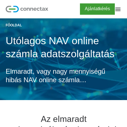
Ugrás
Highlighted
Ajánlatkérés
a
tartalomra
FŐOLDAL
Utólagos NAV online
számla adatszolgáltatás
Elmaradt, vagy nagy mennyiségű
hibás NAV online számla
adatszolgáltatás automatizált
korrekciója esetén
Az elmaradt