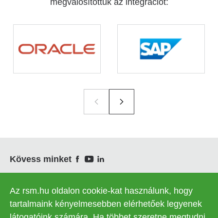
megvalósítottuk az integrációt:
Social
Kövess minket
Az rsm.hu oldalon cookie-kat használunk, hogy
© 2026 RSM Connectax Hungary Kft. | Minden jog fenntartva
tartalmaink kényelmesebben elérhetőek legyenek
látogatóink számára. Ha többet szeretne megtudni